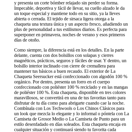
y presenta un corte bómber relajado sin perder su forma.
Impecable, deportiva y fácil de llevar, su cuello alzado le da
un toque especial y mantiene todo en su sitio, ya la lleves
abierta o cerrada. El tejido de sirsaca ligera otorga a la
chaqueta una textura única y un aspecto fresco, añadiendo un
plus de personalidad a tus estilismos diarios. Es perfecta para
superponer en primavera, noches de verano y esos primeros
días de otoño.
Como siempre, la diferencia está en los detalles. En la parte
delante, cuenta con dos bolsillos con solapas y cierres
magnéticos, prácticos, seguros y fáciles de usar. Y dentro, un
bolsillo interior inclinado con cierre de cremallera para
mantener tus básicos a buen recaudo. El exterior de La
Chaqueta Seersucker está confeccionado con algodón 100 %
orgánico. Por dentro, presenta un forro en el cuerpo
confeccionado con poliéster 100 % reciclado y en las mangas
de poliéster 100 %. Esta chaqueta, disponible en tres colores
maravillosos, se convertirá en una de tus favoritas tanto para
disfrutar de tu día como para abrigarte cuando cae la noche.
Combínala con
Los Techwools
o
Los Chinos Clásicos
para
un look que mezcla lo elegante y lo informal o póntela con
La
Camiseta de Grosor Medio
o
La Camiseta de Punto
para un
estilo desenfadado en días soleados. Esta chaqueta encaja en
cualquier situación y continuará siendo tu favorita cada