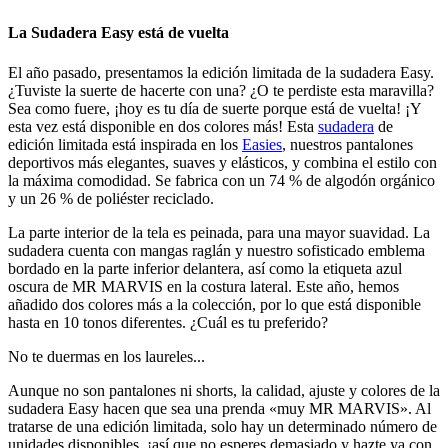
La Sudadera Easy está de vuelta
El año pasado, presentamos la edición limitada de la sudadera Easy.
¿Tuviste la suerte de hacerte con una? ¿O te perdiste esta maravilla?
Sea como fuere, ¡hoy es tu día de suerte porque está de vuelta! ¡Y
esta vez está disponible en dos colores más! Esta
sudadera
de
edición limitada está inspirada en los
Easies
, nuestros pantalones
deportivos más elegantes, suaves y elásticos, y combina el estilo con
la máxima comodidad. Se fabrica con un 74 % de algodón orgánico
y un 26 % de poliéster reciclado.
La parte interior de la tela es peinada, para una mayor suavidad. La
sudadera cuenta con mangas raglán y nuestro sofisticado emblema
bordado en la parte inferior delantera, así como la etiqueta azul
oscura de MR MARVIS en la costura lateral. Este año, hemos
añadido dos colores más a la colección, por lo que está disponible
hasta en 10 tonos diferentes. ¿Cuál es tu preferido?
No te duermas en los laureles...
Aunque no son pantalones ni shorts, la calidad, ajuste y colores de la
sudadera Easy hacen que sea una prenda «muy MR MARVIS». Al
tratarse de una edición limitada, solo hay un determinado número de
unidades disponibles, ¡así que no esperes demasiado y hazte ya con