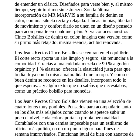
de entender un clásico. Diseñados para verse bien y, al mismo
tiempo, seguir tu ritmo sin esfuerzo. Son la última
incorporación de MR MARVIS a su familia de denim en
color, con una silueta recta y relajada. Líneas limpias, libertad
de movimiento y confort diario se unen en un diseño pensado
para acompañarte en cualquier plan. Si ya conoces nuestros
Cinco Bolsillos de denim en color
, imagina esta versión como
su primo más relajado: misma esencia, actitud renovada.
Los Jeans Rectos Cinco Bolsillos se centran en el equilibrio.
El corte recto aporta un aire limpio y seguro, sin renunciar a la
comodidad. Gracias a una cuidada mezcla de 99 % algodón
orgánico y 1 % elastano, ofrecen la elasticidad justa para que
tu día fluya con la misma naturalidad que tu ropa. Y como el
buen denim se reconoce en los detalles, incorporan todo lo
que esperas… y algún extra que no sabías que necesitabas,
como un práctico bolsillo para monedas.
Los Jeans Rectos Cinco Bolsillos vienen en una selección de
cuatro tonos muy ponibles. Pensados para acompañarte tanto
en los días más relajados como cuando te apetece subir un
poco el nivel, cada color aporta su propia personalidad.
Combínalos con una camisa impecable para un estilismo de
oficina más pulido, o con un punto ligero para fines de
semana improvisados. Funcionan igual de bien con zapatos de